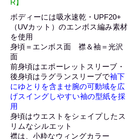
R】
ボディーには吸水速乾・UPF20+
（UVカット）のエンボス編み素材
を使用
身頃＝エンボス面 襟＆袖＝光沢
面
前身頃はエポーレットスリーブ・
後身頃はラグランスリーブで
袖下
にゆとりを含ませ腕の可動域を広
げスイングしやすい袖の型紙を採
用
身頃はウエストをシェイプしたス
リムなシルエット
襟は、小粋なウィングカラー